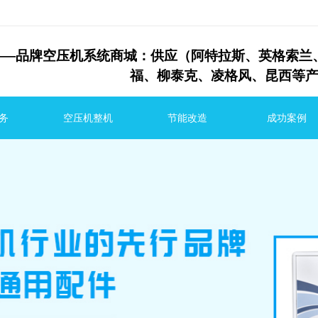
—
品牌空压机系统商城：供应（阿特拉斯、英格
福、
柳泰克、
凌格风、昆西等
务
空压机整机
节能改造
成功案例