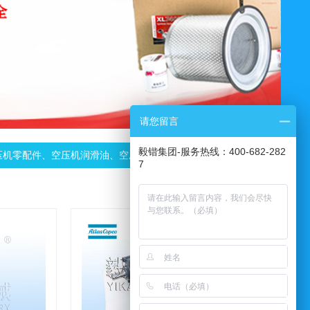
请您留言
毅锴集团-服务热线：400-682-282
零配件、空压机润滑油、空压机...
欢迎光临空气压缩机销售服务中心