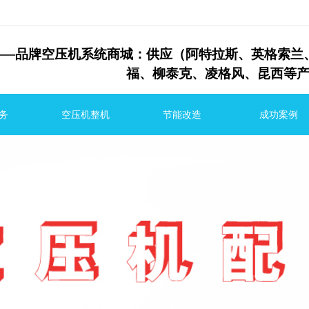
—
品牌空压机系统商城：供应（阿特拉斯、英格
福、
柳泰克、
凌格风、昆西等
务
空压机整机
节能改造
成功案例