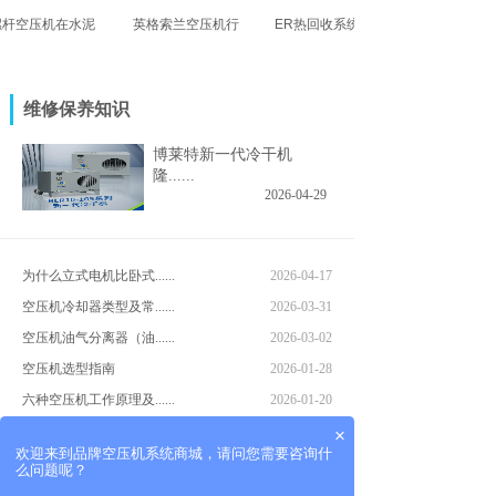
空压机在水泥行业
英格索兰空压机行业应
ER热回收系统在灌装
的应用
用 | 医药行业
饮料生产线暖瓶机的应
维修保养知识
用
博莱特新一代冷干机
隆......
2026-04-29
为什么立式电机比卧式......
2026-04-17
空压机冷却器类型及常......
2026-03-31
空压机油气分离器（油......
2026-03-02
空压机选型指南
2026-01-28
六种空压机工作原理及......
2026-01-20
水润滑空压机到底用什......
2026-01-09
×
欢迎来到品牌空压机系统商城，请问您需要咨询什
么问题呢？