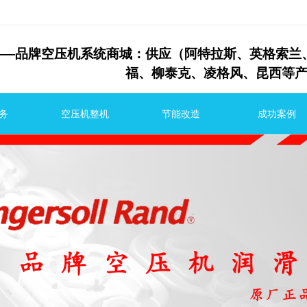
—
品牌空压机系统商城：供应（阿特拉斯、英格
福、
柳泰克、
凌格风、昆西等
务
空压机整机
节能改造
成功案例